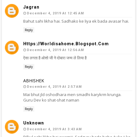
Jagran
December 4, 2019 At 12:45 AM
Bahut sahi likha hai. Sadhako ke liya ek bada avasar hai.
Reply
Https://worldisahome.blogspot.com
December 4, 2019 At 12:56 AM
ऐसा लगता है ओशो जी ने दोबारा जन्म ले लिया है
Reply
ABHISHEK
December 4, 2019 At 2:57 AM
Mai bhut jld oshodhara men smadhi karykrm krunga.
Guru Dev ko shat-shat naman
Reply
Unknown
December 4, 2019 At 3:43 AM
Bilkul sahi likha hai swamiji. Sadguru bade baba Aulia ji ke