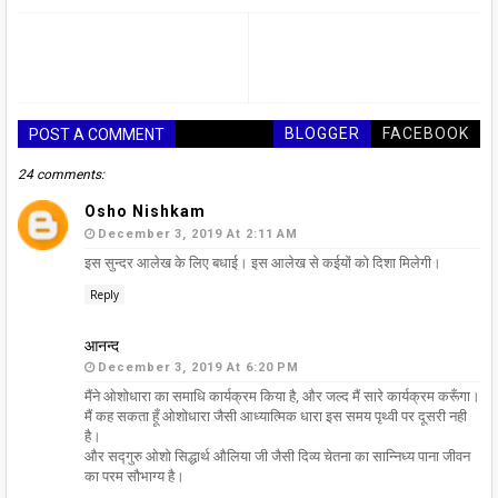
BLOGGER
FACEBOOK
POST A COMMENT
24 comments:
Osho Nishkam
December 3, 2019 At 2:11 AM
इस सुन्दर आलेख के लिए बधाई। इस आलेख से कईयों को दिशा मिलेगी।
Reply
आनन्द
December 3, 2019 At 6:20 PM
मैंने ओशोधारा का समाधि कार्यक्रम किया है, और जल्द मैं सारे कार्यक्रम करूँगा।
मैं कह सकता हूँ ओशोधारा जैसी आध्यात्मिक धारा इस समय पृथ्वी पर दूसरी नही
है।
और सद्गुरु ओशो सिद्धार्थ औलिया जी जैसी दिव्य चेतना का सान्निध्य पाना जीवन
का परम सौभाग्य है।