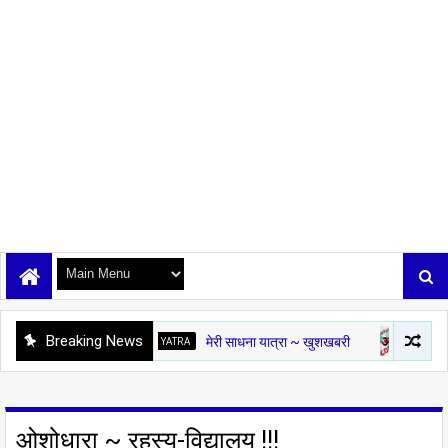
Breaking News
RI SADHANA YATRA
मेरी साधना यात्रा ~ खुशखबरी
OSHO KI PUKAR
ओश
ओशोधारा ~ रहस्य-विद्यालय !!!