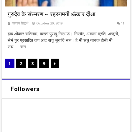
गुरुदेव के संस्मरण ~ रहस्यमयी ॐकार दीक्षा
जागरण सिद्धार्थ
October 20, 2019
11
इक ओंकार सतिनाम, करता पुरखु निरभऊ। निरबैर, अकाल मूरति, अजूनी,
सैभं गुर प्रसादि!! जप आद सचु जुगादि सच। है भी सचु नानक होसी भी
सच।। सन...
1
2
3
9
Followers