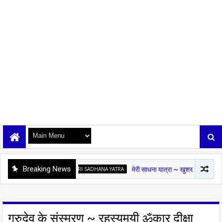
Breaking News
MERI SADHANA YATRA
मेरी साधना यात्रा ~ खुशखबरी
OSHO K
गुरुदेव के संस्मरण ~ रहस्यमयी ॐकार दीक्षा