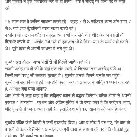
और गुरुदेव ने इसे पारंपरिक रूप से ही लिया। वर्षों वे चटाई पर बिना गद्दे के सोते
रहे।
16 साल तक वे
कठिन साधना
करते रहे। सुबह 7 से 8 सक्रिय ध्यान और शाम 7
से 8 बजे तक कुंडलिनी ध्यान सतत करते रहे।
कभी-कभी नटराज और नादब्रह्म ध्यान भी कर लेते थे। और
अनापानसती तो
दिनभर करते थे
। अर्थात 24 घंटे में एक क्षण भी वे बिना ध्यान के व्यर्थ नही गंवाते
थे।
पूरी त्वरा से
अपनी साधना में लगे हुए थे।
गुरुदेव इस दौरान
अन्य संतों से भी मिलने जाते
रहते थे।
स्वामी अगेह भारती जी के यहां एक संत पधारे थे जिनका नाम अरविंद पांडे था।
जिन्हें लोग प्रभु जी कहकर बुलाते थे। गुरुदेव उनसे मिलने उनके घर पहुंचे।
गुरुदेव से उनकी वार्ता हुई। उन्होंने कहा - आप 16 साल से सक्रिय ध्यान कर रहे
हैं, आखिर
क्या पाया आपने?
और ओशो ने कहां कहा है कि
सक्रिय ध्यान से बद्धत्व
मिलेगा? बल्कि ओशो ने अपनी
पुस्तक " ध्यानयोग - प्रथम और अंतिम मुक्ति' में तो स्प्ष्ट कहा है कि सक्रिय ध्यान,
और कुंडलिनी ध्यान, ध्यान नही हैं। इसलिए आपने 16 साल अपने व्यर्थ ही गंवाएं!
गुरुदेव चौंके!
जैसे किसी ने उन्हें झकझोर दिया। और वे सोच में पड़ गए, कि बात तो
वे सही ही कह रहे हैं मैंने 16 साल तक पूरी त्वरा से साधना की पर गति तो कोई हुई
नही!
क्या मैने व्यर्थ समय गंवाया!!