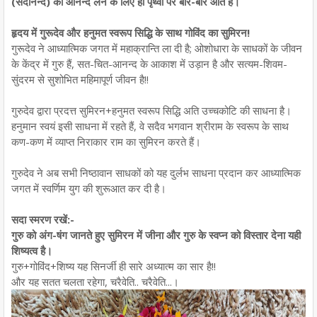
(सदानन्द) का आनन्द लेने के लिए ही पृथ्वी पर बार-बार आते हैं।
हृदय में गुरूदेव और हनुमत स्वरूप सिद्धि के साथ गोविंद का सुमिरन!
गुरूदेव ने आध्यात्मिक जगत में महाक्रान्ति ला दी है; ओशोधारा के साधकों के जीवन
के केंद्र में गुरु हैं, सत-चित-आनन्द के आकाश में उड़ान है और सत्यम-शिवम-
सुंदरम से सुशोभित महिमापूर्ण जीवन है!!
गुरुदेव द्वारा प्रदत्त सुमिरन+हनुमत स्वरूप सिद्धि अति उच्चकोटि की साधना है।
हनुमान स्वयं इसी साधना में रहते हैं, वे सदैव भगवान श्रीराम के स्वरूप के साथ
कण-कण में व्याप्त निराकार राम का सुमिरन करते हैं।
गुरुदेव ने अब सभी निष्ठावान साधकों को यह दुर्लभ साधना प्रदान कर आध्यात्मिक
जगत में स्वर्णिम युग की शुरूआत कर दी है।
सदा स्मरण रखें:-
गुरु को अंग-षंग जानते हुए सुमिरन में जीना और गुरु के स्वप्न को विस्तार देना यही
शिष्यत्व है।
गुरु+गोविंद+शिष्य यह सिनर्जी ही सारे अध्यात्म का सार है!!
और यह सतत चलता रहेगा, चरैवेति.. चरैवेति...।