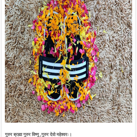
गुरुर ब्रह्मा गुरुर विष्णु ,गुरुर देवो महेश्वरः।