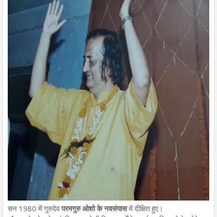
सन 1980 में गुरुदेव
परमगुरु ओशो के नवसंयास
में दीक्षित हुए।