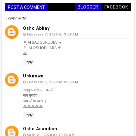
BLOGGER
FACEBOOK
POST A COMMENT
7 comments:
Osho Abhay
February 7, 2020 At 3:08 AM
⚘JAI SADGURUDEV ⚘
⚘ JAI OSHODHARA ⚘
🙏
Reply
Unknown
February 7, 2020 At 5:57 AM
सदगुरू शरणम् गच्छामि ।
जय गुरुदेव ।
जय ओशो धारा ।
🙏🙏🙏🙏🙏
Reply
Osho Anandam
April 21, 2020 At 10:33 AM