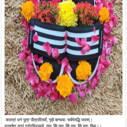
कलत्रं धनं पुत्र पौत्रादिसर्वं, गृहो बान्धवाः सर्वमेतद्धि जातम्।
मनश्चेन लग्नं गुरोरघ्रिपद्मे, ततः किं ततः किं ततः किं ततः किम्।।