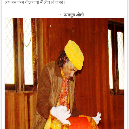
आप बस परम नीलाकाश में लीन हो जाओ।
~ परमगुरु ओशो