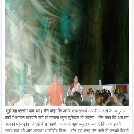
मुझे वह प्रसंग याद था। मैंने कहा कि अगर
शंकराचार्य अपनी आदतों के अनुसार
कहीं भिक्षाटन करवाने लगे तो मामला बहुत मुश्किल हो जाएगा। मैंने कहा कि अब हम
आपको प्रेमपूर्वक विदाई देना चाहेंगे। आपको बहुत-बहुत धन्यवाद कि आप इतने
समय तक रहे और आपका आशीर्वाद मिला। और इस तरह मैंने जैसे ही उनको विदाई