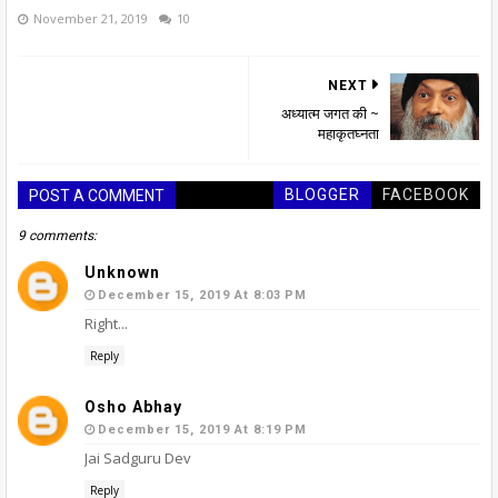
November 21, 2019
10
NEXT
अध्यात्म जगत की ~
महाकृतघ्नता
BLOGGER
FACEBOOK
POST A COMMENT
9 comments:
Unknown
December 15, 2019 At 8:03 PM
Right...
Reply
Osho Abhay
December 15, 2019 At 8:19 PM
Jai Sadguru Dev
Reply