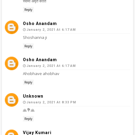
स्वामी अमृत कीर्ति
Reply
Osho Anandam
January 2, 2021 At 6:17 AM
Shoshanna ji
Reply
Osho Anandam
January 2, 2021 At 6:17 AM
Ahobhave ahobhav
Reply
Unknown
January 2, 2021 At 8:33 PM
🙏💐🙏
Reply
Vijay Kumari