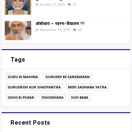
January 31, 2020
12
ओशोधारा ~ रहस्य-विद्यालय !!!
November 14, 2019
24
Tags
GURU KI MAHIMA
GURUDEV KE SANSMARAN
GURUDROH AUR SHADYANTRA
MERI SADHANA YATRA
OSHO KI PUKAR
OSHODHARA
SUFI BABA
Recent Posts