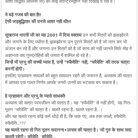
ओशो सिद्धार्थ औलिया जी) का कोई कॉन्ट्रिब्यूशन नही दिखाई दे रहा है।
ये बड़े गजब की बात है!!
ऐसी जड़बुद्धिता!! की उनसे आशा नही थी!!!
सुखराज भारती जी का यह 2001 में दिया वक्तव्य
उन सभी मित्रों को झकझोरने
और जगाने के लिए पर्याप्त है; झकझोरना उन पुराने मित्रों को है जो जान कर भी
अंजान बन रहे हैं और जगाना उन मित्रों को है जो सत्य को नही जानते सिर्फ मोह में
अज्ञानता वश गुरुद्रोहियों की जमात में शामिल हो रहे है।
जिन्हें भी प्रभु की सच्ची प्यास है, उन्हें "रुकैवेति" नही, "चरैवेति" की तरफ यात्रा
करनी होगी।
इसलिए प्रज्ञावान साधकों को बहुत सावधान रहने की जरूरत है, अध्यात्म की यात्रा
में आपका एक गलत निर्णय आपके जन्मों-जन्मों का भटकाव बन सकता है।
हे प्रज्ञावान और प्रभु के प्यासे साधकों!
अध्यात्म की यात्रा परमजीवन की यात्रा है। यह "रुकैवेति" से नहीं होगी, यह नित-
नूतन "चरैवेति" की यात्रा है। चलते रहना है.. चलते रहना है...।
और यह चलते रहना कोई कर्म थोड़े ही है, कि थक गए, अब रुक जाओ; रुकैवेति..
रुकैवेति...???
यह चलते रहना तो नित नूतन सदानन्द+उत्सव की यात्रा है। जो गुरु के साथ सदा
चलती रहेगी। चरैवेति.. चरैवेति...