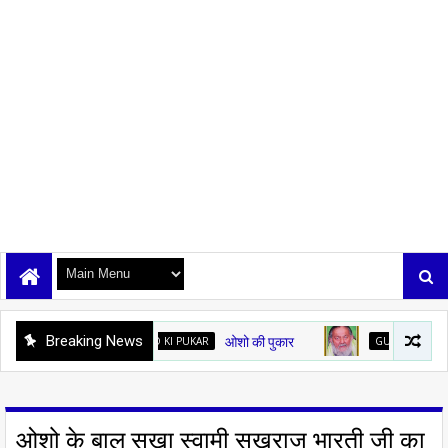
Breaking News
OSHO KI PUKAR
ओशो की पुकार
GURUDEV KE SANSMARAN
ग
ओशो के बाल सखा स्वामी सुखराज भारती जी का