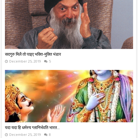
सदगुरु मिलै तो पाइए भक्ति-मुक्ति भंडार
December 25, 2019
5
यदा यदा हि धर्मस्य ग्लानिर्भवति भारत...
December 25, 2019
8