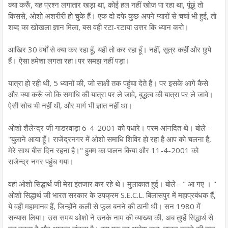
क्या करूँ, यह प्रश्न लगातार खड़ा था, कोई हल नहीं खोज पा रहा था, पूंछूं तो
किससे, ओशो अशरीरी हो चुके हैं। एक दो दफे कुछ अपने प्यारों से चर्चा भी हुई, तो
शब्द का खोखला ज्ञान मिला, बस वही रटा-रटाया उत्तर कि ध्यान करो।
आखिर 30 वर्षों से क्या कर रहा हूँ, यही तो कर रहा हूँ। नहीं, सूत्र कहीं और छुपे
हैं। ऐसा हमेशा लगता रहा।पर समझ नहीं पड़ा।
यात्रा हो रही थी, 5 ध्यानों की, जो साक्षी तक पहुंचा देते हैं। पर इसके आगे कैसे
और क्या करूँ जो कि समाधि की यात्रा पर ले जावे, बुद्धत्व की यात्रा पर ले जावे।
ऐसी सोच भी नहीं थी, और मार्ग भी ज्ञात नहीं था।
ओशो शैलेन्द्र जी गाडरवाड़ा 6-4-2001 को पधारे। परम आंनदित थे। बोले -
"बुलाने आया हूँ। राजेंद्रनगर में ओशो समाधि शिविर हो रहा है आप को चलना है,
मेरे साथ बीस दिन रहना है।" हुक्म का पालन किया और 11-4-2001 को
राजेन्द्र नगर पहुंच गया।
वहां ओशो सिद्धार्थ जी मेरा इंतजार कर रहे थे। मुलाकात हुई। बोले - " आ गए । "
ओशो सिद्धार्थ जी भारत सरकार के उपक्रम S.E.C.L. बिलासपुर में महाप्रबंधक हैं,
ये वही महामानव हैं, जिन्होंने कली से फूल बनने की ठानी थी। सन 1980 में
सन्यास लिया। उस समय ओशो ने उनके नाम की व्याख्या की, अब तुम्हें सिद्धार्थ से