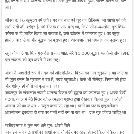
बुद्ध बनना है और आनन्द बांटना है। बस गुरु का आदेश हुआ, पालन करने की ठान
ली।
जीवन के 16 बहुमूल्य वर्ष लगे। पर वह नाद एवं नूर का तिलिस्म, जो ओशो एवं जो
सभी संतों की धरोहर है, जो बीजक में सार बन्द था, जिसे सीना-ब-सीना गुरु शिष्य
परंपरा से ही जाहिर किया जा सकता है, उसे खोलने में कामयाब हुए। वह सूत्र
हासिल कर लिया और बुद्धत्व को प्राप्त हुए। आत्मज्ञान को भगवत्ता को प्राप्त हुए।
खुद तो पा लिया, फिर गुरु देशना याद आई, मेरे 10,000 बुद्धा। यह कैसे संभव होवे,
इस संकल्प को पूरा करने में लग गए।
ओशो ने अशरीरी रूप में मदद की और शैलेंद्र, प्रिया का नाम सुझाया। यह कलियां
भी फूल बनने के प्रयास में रत हैं, मदद पहुचाओ। कैसे भी शैलेंद्र, प्रिया को ढूंढा
और शीघ्र ही दोनों भी फूल बन गए।
जबलपुर के संचालक स्वामी आनन्द विजय जी बुद्धत्व को उपलब्ध हुए। आंखों देखी
घटना, बगल में बैठे मित्र को आत्मज्ञान प्राप्त हुआ देखकर निहाल हुआ। ओशो
आनन्द जी का कथन - "बहुत कसमसा रहा था। पानी का घटक हाइड्रोजन
आक्सीजन इक्कठा हो गया पर पानी नहीं बन पा रहा था। एक गुरु जीवंत चाहिए था
राजेंद्रनगर में गुरु रूप धारे पुनः ओशो मिले ।
जब इन सब घटनाओं का साक्षी बना, तो मुंडेर पर खड़ा होकर चिल्ला-चिल्ला कर