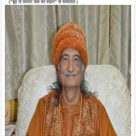
("बूंद से समंदर तक का सफ़र" से संकलित )