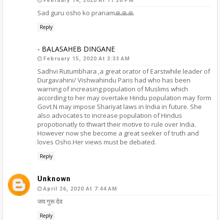
February 14, 2020 At 11:26 PM
Sad guru osho ko pranam🙏🙏🙏
Reply
- BALASAHEB DINGANE
February 15, 2020 At 3:33 AM
Sadhvi Rutumbhara ,a great orator of Earstwhile leader of
Durgavahini/ Vishwahindu Paris had who has been
warning of increasing population of Muslims which
according to her may overtake Hindu population may form
Govt.N may impose Shariyat laws in India in future. She
also advocates to increase population of Hindus
propotionatly to thwart their motive to rule over India.
However now she become a great seeker of truth and
loves Osho.Her views must be debated.
Reply
Unknown
April 26, 2020 At 7:44 AM
जय गुरू देव
Reply