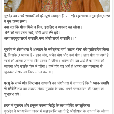
गुरुदेव का सच्चे साधकों को प्रेमपूर्ण आवाहन हैं :- "है बड़ा भाग्य मानुष होना,भारत
में पुनःजन्म लेना।
क्या पता कि मौका मिले न फिर, इसलिए न अवसर यह खोना।
देने को राम रतन प्यारे, योगी आया तेरे द्वारे।
अथ सद्गुरु शरणं गच्छामि,भज ओशो शरणं गच्छामि।।"
गुरुदेव ने ओशोधारा में अध्यात्म के सर्वश्रेष्ठ मार्ग 'सहज-योग' को प्रतिपादित किया
है,
जिसके 3 आयाम हैं - ज्ञान योग, भक्ति योग और कर्म योग। ज्ञान योग का अर्थ है
स्वयं को आत्मा जानना और आनंद में जीना। भक्ति योग का अर्थ है परमात्मा को
जानना और उसके प्रेम में जीना। कर्म योग का अर्थ है आत्मा और परमात्मा से
जुड़कर संसार का नित्य मंगल करना।
प्रभु के सच्चे और निष्ठावान साधकों!
का ओशोधारा में स्वागत है कि वे
ध्यान-समाधि
से चरैवेति
तक का संकल्प लेकर गुरुदेव के साथ अपने परमजीवन की यात्रा का
शुभारंभ करें।
हृदय में गुरूदेव और हनुमत स्वरूप सिद्धि के साथ गोविंद का सुमिरन!
गुरूदेव ने आध्यात्मिक जगत में महाक्रान्ति ला दी है; ओशोधारा के साधकों के जीवन