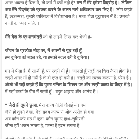
अगर भावना है चित्त में, तो कर्म में क्यों नहीं है?
मन में मेरे हमेशा विद्रोह है। लेकिन
अब मैंने विद्रोह को प्रकट करने के अलग मार्ग अख्तियार कर लिए हैं
। लोग कहते
हैं, ऋतम्भरा, तुम्हारे व्यक्तित्व में विरोधाभास है। माता-पिता वृद्धाश्रम में हैं : उनको
बच्चों का प्यार चाहिए।
मैंने देश के प्रधानमंत्री
को दो लाइनें लिख कर भेजी हैं-
जीवन के प्रत्येक मोड़ पर, मैं अपनों से पूछ रही हूँ,
हम दुनिया को बदल रहे, या हमको बदल रही है दुनिया।
मन में पीड़ा है, मैं साध्वी हूँ, पर स्त्री भी हूँ। जानती हूँ स्त्री का चित्त कैसा होता है।
स्त्री अगर माँ हो गयी है तो वो तृप्त हो गयी है। स्त्री का स्वरुप करुणा है, प्रेम है।
ओशो भी यही कहते हैं कि पुरुष गणित के शिखर पर और स्त्री काव्य के केंद्र में है।
मैं यहाँ बच्चों के बीच में रहती हूँ। बहुत आह्लाद और आनंद है।
" जैसे ही तुमने छुआ,
मेरा काव्य गीली चौपाई बन गया
जैसे ही तुमने देखा, मेरा हृदय काव्य से ओत -प्रोत हो गया
अब कौन करे मठ में पूजा, कौन घुमाए हाथ-सुमिरनी
जीना हमें भजन लगता है, मरना हें हवन लगता है।
संबंधों को जी रही हूँ, हो गयी हूँ। संतानें कमज़ोर हैं। बहुत सारी बेटियों की माँ हूँ।