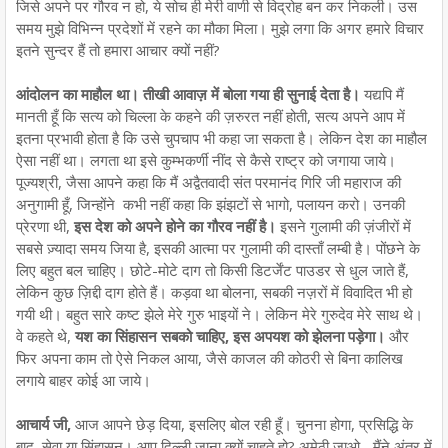
जिसे अपने पर गौरव न हो, ये सोच ही मेरी वाणी से विद्रोह बन कर निकली। उस
समय मुझे विभिन्न प्रदेशों में रहने का मौका मिला। मुझे लगा कि अगर हमारे विचार
इतने सुन्दर हैं तो हमारा आचार क्यों नहीं?
आंदोलन का माहौल था। तीखी आवाज़ में बोला गया ही सुनाई देता है।
यद्यपि मैं
मानती हूँ कि सत्य को चिल्ला के कहने की ज़रुरत नहीं होती, सत्य अपने आप में
इतना प्रभावी होता है कि उसे चुपचाप भी कहा जा सकता है। लेकिन देश का माहौल
ऐसा नहीं था। लगता था इसे कुम्भकर्णी नींद से कैसे राष्ट्र को जगाया जाये।
पूज्यश्री, जैसा आपने कहा कि मैं अद्वैतवादी संत परमानंद गिरि जी महाराज की
अनुगामी हूँ, जिन्होंने कभी नहीं कहा कि झंझटों से भागो, पलायन करो। उनकी
प्रेरणा थी,
इस देश को अपने होने का गौरव नहीं है।
इसने गुलामी की ज़ंजीरों में
सबसे ज़्यादा समय जिया है, इसकी आत्मा पर गुलामी की दास्ताँ लम्बी है। पोंछने के
लिए बहुत बल चाहिए। छोटे-मोटे दाग तो किसी डिटर्जेंट पाउडर से धुल जाते हैं,
लेकिन कुछ ज़िद्दी दाग होते हैं। कड़वा था बोलना, सबकी नज़रों में विवादित भी हो
गयी थी। बहुत सारे कष्ट झेले मेरे गुरु भाइयों ने। लेकिन मेरे गुरुदेव मेरे साथ थे।
वे कहते थे,
यश का सिंहासन सबको चाहिए, इस अपयश को झेलना पड़ेगा।
और
फिर अपना काम तो ऐसे निकल आया, जैसे काजल की कोठरी से बिना कालिख
लगाये बाहर कोई आ जाये।
आचार्य जी,
आज आपने छेड़ दिया, इसलिए बोल रही हूँ। चुनना होगा, प्रसिद्धि के
बाद, सेवा या सिंहासन। आप दिल्ली जाना क्यों चाहते हो? अमेठी जाओ... मैंने अंतर में