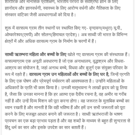
शारीरिक और मानसिक प्रशिक्षण, भारतीय परंपरा के सर्वश्रेष्ठ ज्ञान के लिए
ज्ञानोदय और ज्ञानवर्धनी, स्वास्थ्य के लिए आरोग्य वर्धनी और नैतिकता के लिए
संस्कार वाटिका जैसी अवधारणाओं को दिया है।
शुरू में वात्सल्य ग्राम तीन स्थानों पर स्थापित किए गए- वृन्दावन(मथुरा) यू.पी.,
ओम्कारेश्वर(एमपी) और सोलन(हिमाचल प्रदेश)। अब साध्वी जी भारत के विभिन्न
क्षेत्रों में और अधिक वात्सल्य ग्राम के निर्माण के चरणों में हैं।
साध्वी ऋतम्भरा महिला और बच्चों के लिए
खोले गए वात्सल्य ग्राम की संस्थापक हैं।
वत्सल्याग्राम एक अनूठी अवधारणा है जो एक अनाथालय, वृद्धाश्रम और विधवा-
आश्रय का संयोजन है, जहां अनाथ बच्चे, विधवा और बुजुर्ग एक संयुक्त परिवार के
रूप में रहते हैं।
वात्सल्य ग्राम उन महिलाओं और बच्चों के लिए घर है,
जिन्हें प्रगति
के लिए एक पोषण और प्रेमपूर्ण पर्यावरण की आवश्यकता है। उन्होंने महिलाओं के
अधिकारों के प्रति भी काम किया है। उनकी मातृभावना ने लाखों हृदय को छू लिया
है, जैसा कि उनका मानना ​​है कि हर आत्मा एक दैवीय रचना है, वह अमीर या गरीब
नहीं है और उन्हें दिव्य मिशन को पूरा करना होगा। वह जरूरत के मुताबिक बच्चों का
ध्यान रखती है और मानती है कि वही भविष्य हैं और हमें उन सभी जरूरतों को पूरा
करने के लिए मजबूत आधार बनाने की जरूरत है। साध्वी ऋतंभराजी के भाषण
प्रवचन का एक बड़ा प्रभाव पड़ता है और वह शब्दों के माध्यम से बहुत ही सुन्दरता से
हिंदू धर्म का सार और इसके उपदेश का सार बताती हैं।