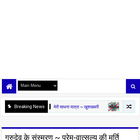
Breaking News
NA YATRA
मेरी साधना यात्रा ~ खुशखबरी
OSHO KI PUKAR
ओशो की पुका
गुरुदेव के संस्मरण ~ प्रेम-वात्सल्य की मूर्ति