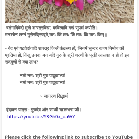
षड़ंगादिवेदो मुखे शास्त्रविद्या, कवित्वादि गद्यं सुपद्यं करोति।
मनश्चेन लग्नं गुरोरघ्रिपद्मे,ततः किं ततः किं ततः किं ततः किम्॥
- वेद एवं षटवेदांगादि शास्त्र जिन्हें कंठस्थ हों, जिनमें सुन्दर काव्य निर्माण की
प्रतिभा हो, किंतु उनका मन यदि गुरु के श्री चरणों के प्रति आसक्त न हो तो इन
सदगुणों से क्या लाभ?
नमो नमः श्री गुरु पादुकाभ्यां
नमो नमः श्री गुरु पादुकाभ्यां
~ जागरण सिद्धार्थ
वृंदावन यात्रा : गुरुदेव और साध्वी ऋतम्भरा जी।
https://youtu.be/S3Gh0x_oaWY
Please click the following link to subscribe to YouTube